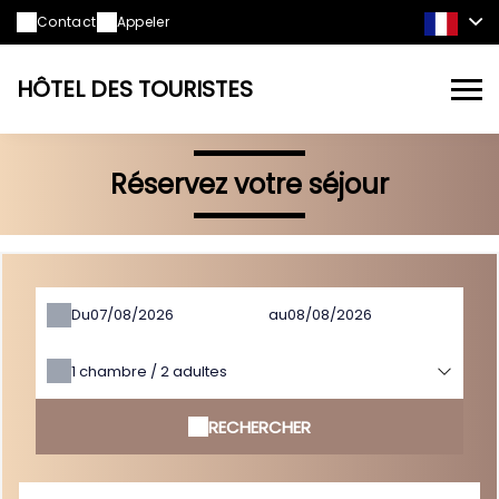
Contact
Appeler
HÔTEL DES TOURISTES
Réservez votre séjour
Du
au
1
chambre /
2
adultes
RECHERCHER