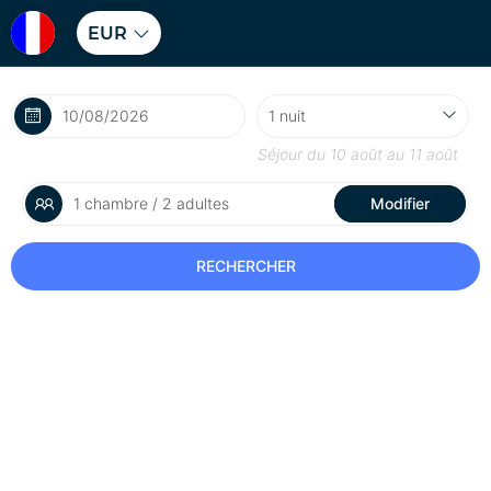
EUR
Séjour du
10 août
au
11 août
1 chambre / 2 adultes
Modifier